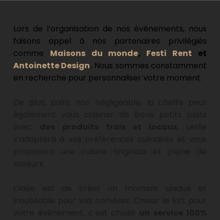
Lors de l’organisation de nos événements, nous 
faisons appel à nos partenaires privilégiés 
comme 
Maisons du monde
, 
Festi Rent
 et 
Antoinette Design
.
 Nous sommes constamment 
en recherche pour personnaliser votre moment.
De plus, point non négligeable, la cheffe peut 
également vous cuisiner de bons petits plats 
avec 
des produits frais et locaux
. Leslie 
s’adaptera à vos préférences culinaires et vous 
proposera une cuisine originale et pleine de 
saveurs.
L’idée est de créer un moment unique et 
inoubliable pour vos convives. Choisir le loft pour 
votre événement, c’est choisir
 un service 100% 