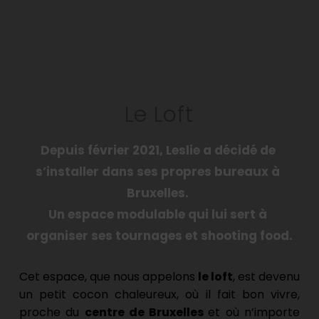
Passer
au
contenu
Le Loft
Depuis février 2021, Leslie a décidé de 
s’installer dans ses propres bureaux à 
Bruxelles. 
Un espace modulable qui lui sert à 
organiser ses tournages et shooting food.
Cet espace, que nous appelons
 le loft
, est devenu 
un petit cocon chaleureux, où il fait bon vivre, 
proche du 
centre de Bruxelles 
et où n’importe 