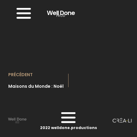
Passer
au
Well Done
contenu
PROD
PRÉCÉDENT
Maisons du Monde : Noël
2022 welldone.productions